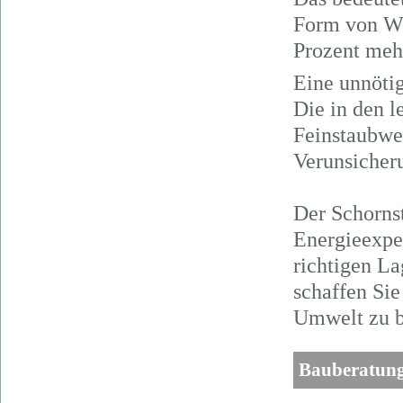
Form von Wä
Prozent meh
Eine unnöti
Die in den l
Feinstaubwer
Verunsicheru
Der Schornst
Energieexpe
richtigen L
schaffen Si
Umwelt zu b
Bauberatun