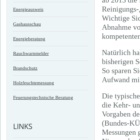
ab 2013 die 
Reinigungs-
Energieausweis
Wichtige Si
Gashausschau
Abnahme von
kompetenten
Energieberatung
Natürlich ha
Rauchwarnmelder
bisherigen S
Brandschutz
So sparen Si
Aufwand mit
Holzfeuchtemessung
Die typisch
Feuerungstechnische Beratung
die Kehr- u
Vorgaben de
(Bundes-KÜO
LINKS
Messungen g