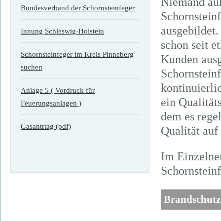
Niemand auß
Bundesverband der Schornsteinfeger
Schornsteinf
ausgebildet
Innung Schleswig-Holstein
schon seit e
Schornsteinfeger im Kreis Pinneberg
Kunden ausg
suchen
Schornstein
kontinuierli
Anlage 5 ( Vordruck für
ein Qualitä
Feuerungsanlagen )
dem es regel
Gasantrtag (pdf)
Qualität auf
Im Einzelne
Schornstein
Brandschutz