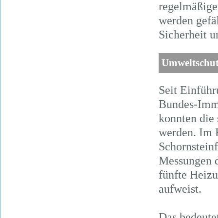
regelmäßig
werden gefäh
Sicherheit u
Umweltschut
Seit Einfüh
Bundes-Immi
konnten die
werden. Im 
Schornsteinf
Messungen de
fünfte Heiz
aufweist.
Das bedeute